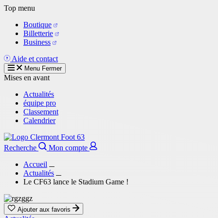
Aller
Top menu
au
Boutique
contenu
Billetterie
principal
Business
Aide et contact
Menu
Fermer
Mises en avant
Actualités
équipe pro
Classement
Calendrier
Recherche
Mon compte
Accueil
Actualités
Le CF63 lance le Stadium Game !
Ajouter aux favoris