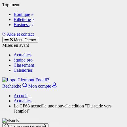
Aller
Top menu
au
Boutique
contenu
Billetterie
principal
Business
Aide et contact
Menu
Fermer
Mises en avant
Actualités
équipe pro
Classement
Calendrier
Recherche
Mon compte
Accueil
Actualités
Le CF63 accueille une nouvelle édition "Du stade vers
l'emploi"