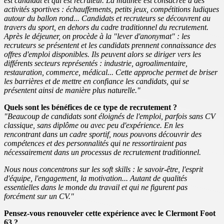
est candidat et qui est recruteur. La matinée est consacrée à des
activités sportives : échauffements, petits jeux, compétitions ludiques
autour du ballon rond... Candidats et recruteurs se découvrent au
travers du sport, en dehors du cadre traditionnel du recrutement.
Après le déjeuner, on procède à la "lever d'anonymat" : les
recruteurs se présentent et les candidats prennent connaissance des
offres d'emploi disponibles. Ils peuvent alors se diriger vers les
différents secteurs représentés : industrie, agroalimentaire,
restauration, commerce, médical... Cette approche permet de briser
les barrières et de mettre en confiance les candidats, qui se
présentent ainsi de manière plus naturelle."
Quels sont les bénéfices de ce type de recrutement ?
"Beaucoup de candidats sont éloignés de l'emploi, parfois sans CV
classique, sans diplôme ou avec peu d'expérience. En les
rencontrant dans un cadre sportif, nous pouvons découvrir des
compétences et des personnalités qui ne ressortiraient pas
nécessairement dans un processus de recrutement traditionnel.
Nous nous concentrons sur les soft skills : le savoir-être, l'esprit
d'équipe, l'engagement, la motivation... Autant de qualités
essentielles dans le monde du travail et qui ne figurent pas
forcément sur un CV."
Pensez-vous renouveler cette expérience avec le Clermont Foot
63 ?