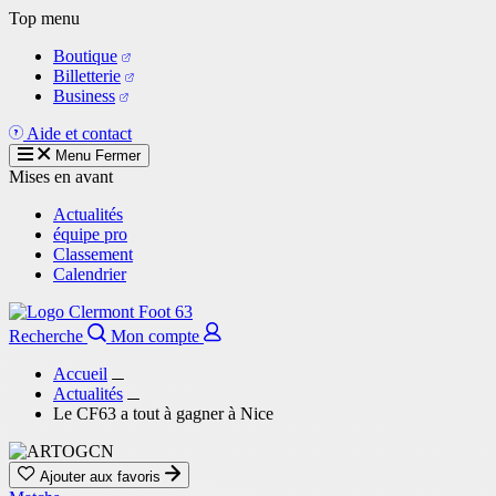
Aller
Top menu
au
Boutique
contenu
Billetterie
principal
Business
Aide et contact
Menu
Fermer
Mises en avant
Actualités
équipe pro
Classement
Calendrier
Recherche
Mon compte
Accueil
Actualités
Le CF63 a tout à gagner à Nice
Ajouter aux favoris