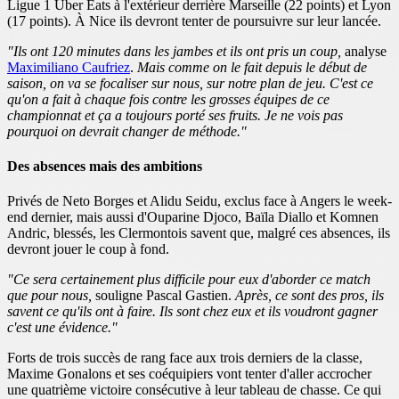
Ligue 1 Uber Eats à l'extérieur derrière Marseille (22 points) et Lyon
(17 points). À Nice ils devront tenter de poursuivre sur leur lancée.
"Ils ont 120 minutes dans les jambes et ils ont pris un coup,
analyse
Maximiliano Caufriez
.
Mais comme on le fait depuis le début de
saison, on va se focaliser sur nous, sur notre plan de jeu. C'est ce
qu'on a fait à chaque fois contre les grosses équipes de ce
championnat et ça a toujours porté ses fruits. Je ne vois pas
pourquoi on devrait changer de méthode."
Des absences mais des ambitions
Privés de Neto Borges et Alidu Seidu, exclus face à Angers le week-
end dernier, mais aussi d'Ouparine Djoco, Baïla Diallo et Komnen
Andric, blessés, les Clermontois savent que, malgré ces absences, ils
devront jouer le coup à fond.
"Ce sera certainement plus difficile pour eux d'aborder ce match
que pour nous,
souligne Pascal Gastien.
Après, ce sont des pros, ils
savent ce qu'ils ont à faire. Ils sont chez eux et ils voudront gagner
c'est une évidence."
Forts de trois succès de rang face aux trois derniers de la classe,
Maxime Gonalons et ses coéquipiers vont tenter d'aller accrocher
une quatrième victoire consécutive à leur tableau de chasse. Ce qui