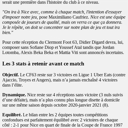
serait une première dans l'histoire du club à ce niveau.
"On ira à Nice avec, comme à chaque match, l'intention d'essayer
d'imposer notre jeu,
pose Maximiliano Caufriez.
Nice est une équipe
composée de joueurs de qualité, mais on verra ce que ça donnera.
Je le répète, on doit se concentrer sur notre plan de jeu et tout ira
bien."
Pour cette réception du Clermont Foot 63, Didier Digard devra, lui,
composer sans Sofiane Diop et Youssef Atal tandis que Jordan
Lotomba, Alexis Beka Beka et Mattia Viti sont annoncés incertains.
Les 3 stats à retenir avant ce match
Objectif.
Le CF63 reste sur 3 victoires en Ligue 1 Uber Eats (contre
Ajaccio, Troyes et Angers), mais n’a jamais enchaîné 4 victoires
dans l’élite.
Dynamique.
Nice reste sur 4 réceptions sans victoire (3 nuls suivis
d’une défaite), mais n’a plus connu plus longue disette à domicile
sur une même saison depuis octobre 2020-janvier 2021 (8).
Equilibré.
Le bilan entre les 2 équipes toutes compétitions
confondues est parfaitement équilibré avec 2 victoires de chaque
côté : 2-1 pour Nice en quart de finale de la Coupe de France 1997