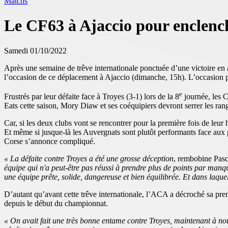
Matchs
Le CF63 à Ajaccio pour enclenc
Samedi 01/10/2022
Après une semaine de trêve internationale ponctuée d’une victoire en 
l’occasion de ce déplacement à Ajaccio (dimanche, 15h). L’occasion
e
Frustrés par leur défaite face à Troyes (3-1) lors de la 8
journée, les C
Eats cette saison, Mory Diaw et ses coéquipiers devront serrer les rang
Car, si les deux clubs vont se rencontrer pour la première fois de leu
Et même si jusque-là les Auvergnats sont plutôt performants face aux 
Corse s’annonce compliqué.
« La défaite contre Troyes a été une grosse déception
, rembobine Pasc
équipe qui n'a peut-être pas réussi à prendre plus de points par m
une équipe prête, solide, dangereuse et bien équilibrée. Et dans laqu
D’autant qu’avant cette trêve internationale, l’ACA a décroché sa prem
depuis le début du championnat.
« On avait fait une très bonne entame contre Troyes, maintenant à no