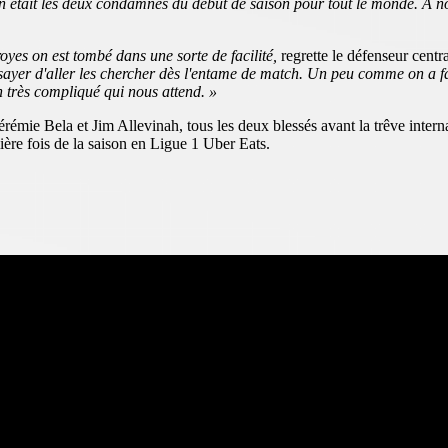
 était les deux condamnés du début de saison pour tout le monde. À nou
oyes on est tombé dans une sorte de facilité,
regrette le défenseur centra
ssayer d'aller les chercher dès l'entame de match. Un peu comme on a fai
ch très compliqué qui nous attend. »
émie Bela et Jim Allevinah, tous les deux blessés avant la trêve intern
ière fois de la saison en Ligue 1 Uber Eats.