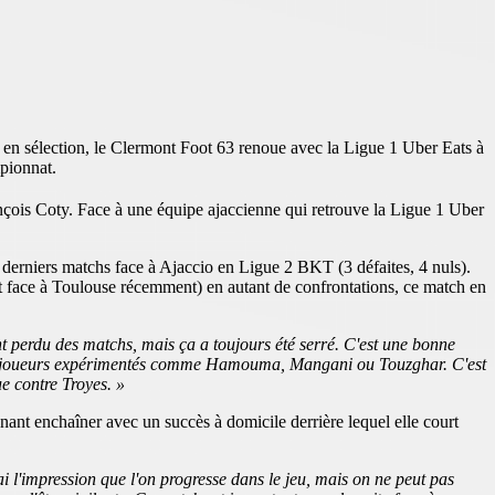
t en sélection, le Clermont Foot 63 renoue avec la Ligue 1 Uber Eats à
pionnat.
nçois Coty. Face à une équipe ajaccienne qui retrouve la Ligue 1 Uber
t derniers matchs face à Ajaccio en Ligue 2 BKT (3 défaites, 4 nuls).
et face à Toulouse récemment) en autant de confrontations, ce match en
nt perdu des matchs, mais ça a toujours été serré. C'est une bonne
 des joueurs expérimentés comme Hamouma, Mangani ou Touzghar. C'est
e contre Troyes. »
nant enchaîner avec un succès à domicile derrière lequel elle court
ai l'impression que l'on progresse dans le jeu, mais on ne peut pas