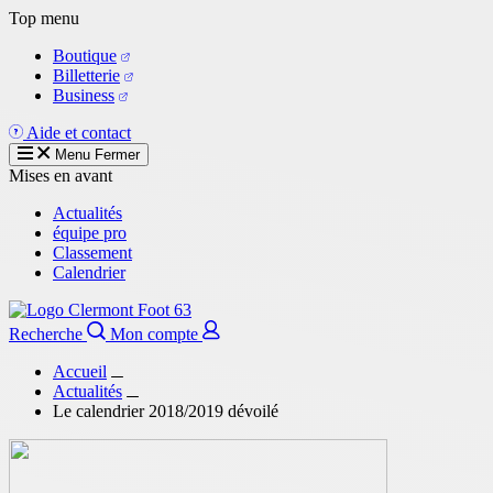
Aller
Top menu
au
Boutique
contenu
Billetterie
principal
Business
Aide et contact
Menu
Fermer
Mises en avant
Actualités
équipe pro
Classement
Calendrier
Recherche
Mon compte
Accueil
Actualités
Le calendrier 2018/2019 dévoilé