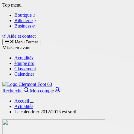
Aller
Top menu
au
Boutique
contenu
Billetterie
principal
Business
Aide et contact
Menu
Fermer
Mises en avant
Actualités
équipe pro
Classement
Calendrier
Recherche
Mon compte
Accueil
Actualités
Le calendrier 2012/2013 est sorti