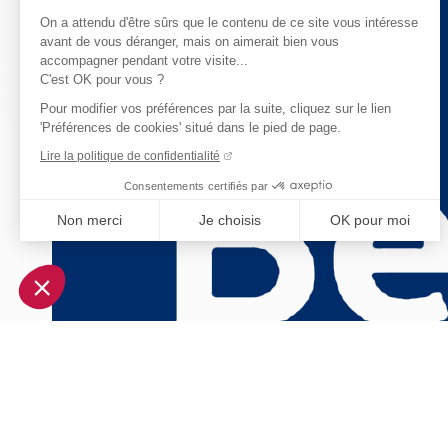
On a attendu d'être sûrs que le contenu de ce site vous intéresse
avant de vous déranger, mais on aimerait bien vous
accompagner pendant votre visite...
C'est OK pour vous ?
Pour modifier vos préférences par la suite, cliquez sur le lien
'Préférences de cookies' situé dans le pied de page.
Lire la politique de confidentialité
Consentements certifiés par
Non merci
Je choisis
OK pour moi
Axeptio consent
Plateforme de Gestion du Consentement : Personnalisez vo
Notre plateforme vous permet d'adapter et de gérer vos param