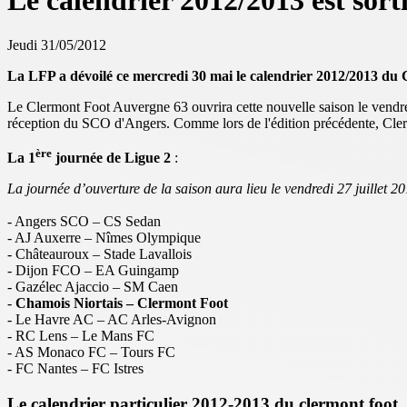
Le calendrier 2012/2013 est sort
Jeudi 31/05/2012
La LFP a dévoilé ce mercredi 30 mai le calendrier 2012/2013 du
Le Clermont Foot Auvergne 63 ouvrira cette nouvelle saison le vendredi
réception du SCO d'Angers. Comme lors de l'édition précédente, Cler
ère
La 1
journée de Ligue 2
:
La journée d’ouverture de la saison aura lieu le vendredi 27 juillet 20
- Angers SCO – CS Sedan
- AJ Auxerre – Nîmes Olympique
- Châteauroux – Stade Lavallois
- Dijon FCO – EA Guingamp
- Gazélec Ajaccio – SM Caen
-
Chamois Niortais – Clermont Foot
- Le Havre AC – AC Arles-Avignon
- RC Lens – Le Mans FC
- AS Monaco FC – Tours FC
- FC Nantes – FC Istres
Le calendrier particulier 2012-2013 du clermont foot