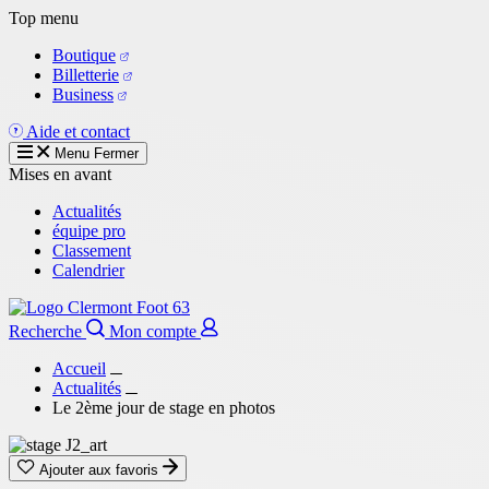
Aller
Top menu
au
Boutique
contenu
Billetterie
principal
Business
Aide et contact
Menu
Fermer
Mises en avant
Actualités
équipe pro
Classement
Calendrier
Recherche
Mon compte
Accueil
Actualités
Le 2ème jour de stage en photos
Ajouter aux favoris