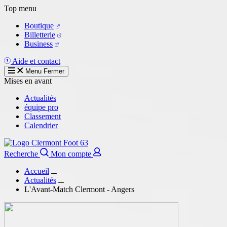
Aller
Top menu
au
Boutique
contenu
Billetterie
principal
Business
Aide et contact
Menu
Fermer
Mises en avant
Actualités
équipe pro
Classement
Calendrier
Recherche
Mon compte
Accueil
Actualités
L'Avant-Match Clermont - Angers