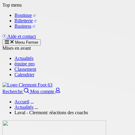
Aller
Top menu
au
Boutique
contenu
Billetterie
principal
Business
Aide et contact
Menu
Fermer
Mises en avant
Actualités
équipe pro
Classement
Calendrier
Recherche
Mon compte
Accueil
Actualités
Laval - Clermont: réactions des coachs