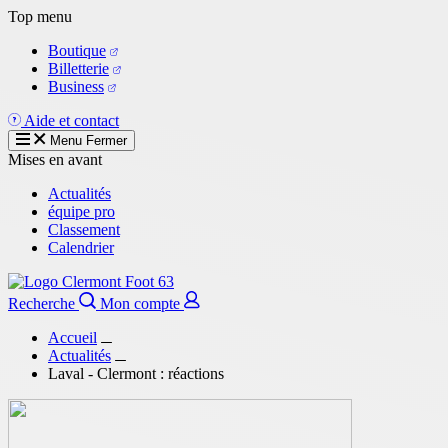
Aller
Top menu
au
Boutique
contenu
Billetterie
principal
Business
Aide et contact
Menu
Fermer
Mises en avant
Actualités
équipe pro
Classement
Calendrier
Recherche
Mon compte
Accueil
Actualités
Laval - Clermont : réactions