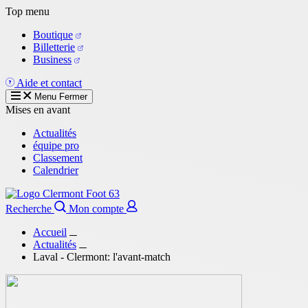
Aller
Top menu
au
Boutique
contenu
Billetterie
principal
Business
Aide et contact
Menu
Fermer
Mises en avant
Actualités
équipe pro
Classement
Calendrier
Recherche
Mon compte
Accueil
Actualités
Laval - Clermont: l'avant-match