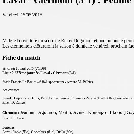
Laval - Clermont (3-1) : Feuill
Vendredi 15/05/2015
Malgré l'ouverture du score de Rémy Dugimont et une première période bi
Les clermontois clôtureront la saison à domicile vendredi prochain fac
Fiche du match
Vendredi 15 mai 2015 (20h30)
Ligue 2 / 37ème journée / Laval - Clermont (3-1)
Stade Francis Le Basser - 6 841 spectateurs - Arbitre M. Palhies.
Les équipes
Laval :
Cappone - Chafik, Ben Djemia, Konate, Polomat -
Zeoula (Diallo 80e), Goncalves (C
Entr.:
D. Zanko.
Jeannin - Agounon, Martin, Avinel, Konongo - Ekobo (Diog
Clermont :
Entr.:
C. Diacre.
Buteurs :
Laval:
Robic (58e), Goncalves (61e), Diallo (90e).