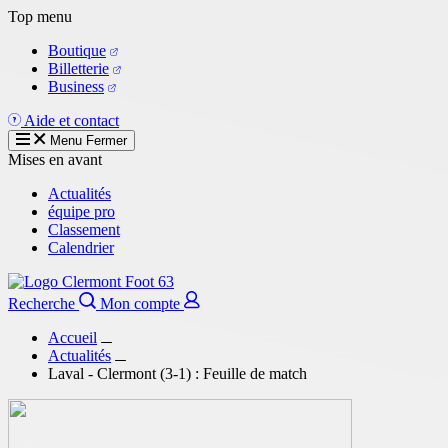
Aller
Top menu
au
Boutique
contenu
Billetterie
principal
Business
Aide et contact
Menu
Fermer
Mises en avant
Actualités
équipe pro
Classement
Calendrier
Recherche
Mon compte
Accueil
Actualités
Laval - Clermont (3-1) : Feuille de match