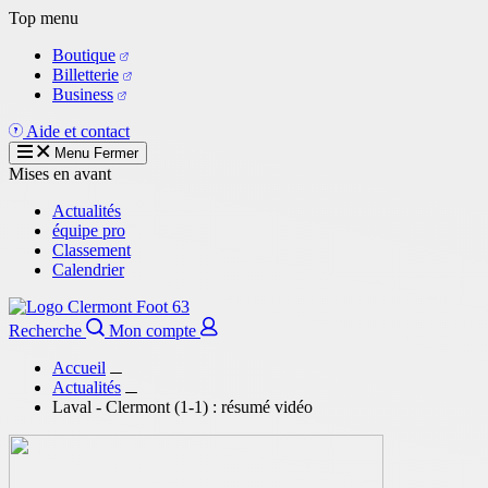
Aller
Top menu
au
Boutique
contenu
Billetterie
principal
Business
Aide et contact
Menu
Fermer
Mises en avant
Actualités
équipe pro
Classement
Calendrier
Recherche
Mon compte
Accueil
Actualités
Laval - Clermont (1-1) : résumé vidéo