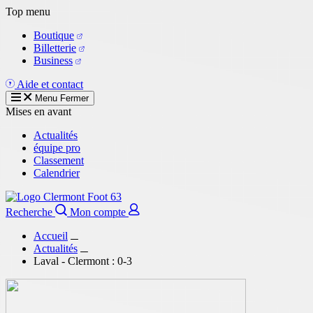
Aller
Top menu
au
Boutique
contenu
Billetterie
principal
Business
Aide et contact
Menu
Fermer
Mises en avant
Actualités
équipe pro
Classement
Calendrier
Recherche
Mon compte
Accueil
Actualités
Laval - Clermont : 0-3