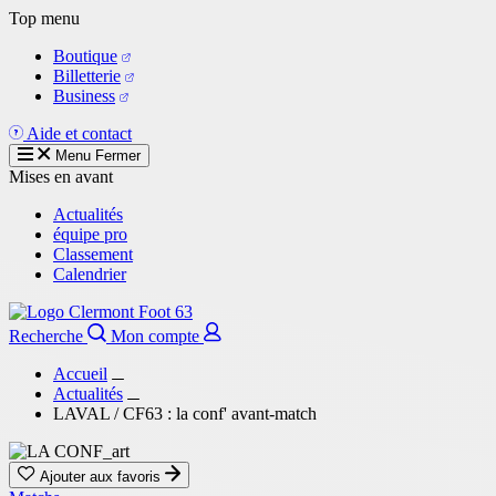
Aller
Top menu
au
Boutique
contenu
Billetterie
principal
Business
Aide et contact
Menu
Fermer
Mises en avant
Actualités
équipe pro
Classement
Calendrier
Recherche
Mon compte
Accueil
Actualités
LAVAL / CF63 : la conf' avant-match
Ajouter aux favoris