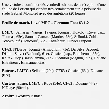
Une victoire à confirmer dès vendredi soir lors de la réception d'une
équipe de Lorient qui viendra très certainement sur la pelouse du
stade Gabriel-Montpied avec des ambitions (20 heures).
Feuille de match. Laval MFC - Clermont Foot 63 1-2
LMFC.
Samassa - Vargas, Tavares, Kouassi, Kokolo - Roye (cap.,
Thomas, 65e), Sanna - Camara (Martins, 73e), Sellouki, Zohi -
Tchokounté (Doucouré, 65e). Entraîneur : Olivier Frapolli.
CF63.
N'Diaye - Konaté (Armougom, 71e), Da Silva, Jacquet,
Diallo - Saivet (Baaloudj, 61e), Gastien (cap., Bouchenna, 85e),
Keïta - Diop (Bassouamina, 71e), Diedhiou (Magnin, 71e), Douane.
Entraîneur : Emmanuel Gas.
Buteurs. LMFC :
Sellouki (29e).
CF63 :
Gastien (68e), Douane
(87e).
Cartons jaunes. LMFC :
Roye (54e).
CF63 :
Douane (44e),
N'Diaye (90e+1).
Arbitre.
Geoffrey Kubler.