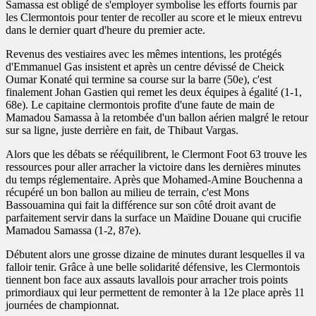
Samassa est obligé de s'employer symbolise les efforts fournis par
les Clermontois pour tenter de recoller au score et le mieux entrevu
dans le dernier quart d'heure du premier acte.
Revenus des vestiaires avec les mêmes intentions, les protégés
d'Emmanuel Gas insistent et après un centre dévissé de Cheick
Oumar Konaté qui termine sa course sur la barre (50e), c'est
finalement Johan Gastien qui remet les deux équipes à égalité (1-1,
68e). Le capitaine clermontois profite d'une faute de main de
Mamadou Samassa à la retombée d'un ballon aérien malgré le retour
sur sa ligne, juste derrière en fait, de Thibaut Vargas.
Alors que les débats se rééquilibrent, le Clermont Foot 63 trouve les
ressources pour aller arracher la victoire dans les dernières minutes
du temps réglementaire. Après que Mohamed-Amine Bouchenna a
récupéré un bon ballon au milieu de terrain, c'est Mons
Bassouamina qui fait la différence sur son côté droit avant de
parfaitement servir dans la surface un Maïdine Douane qui crucifie
Mamadou Samassa (1-2, 87e).
Débutent alors une grosse dizaine de minutes durant lesquelles il va
falloir tenir. Grâce à une belle solidarité défensive, les Clermontois
tiennent bon face aux assauts lavallois pour arracher trois points
primordiaux qui leur permettent de remonter à la 12e place après 11
journées de championnat.