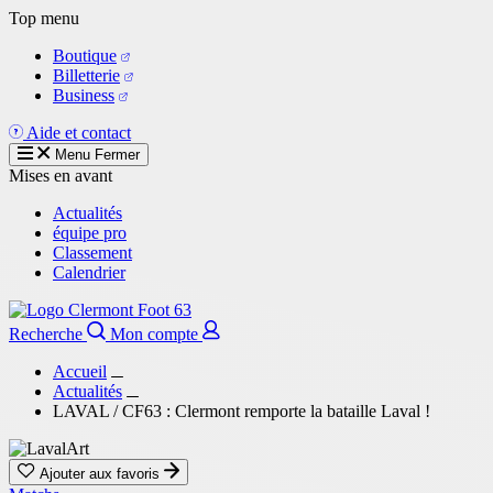
Aller
Top menu
au
Boutique
contenu
Billetterie
principal
Business
Aide et contact
Menu
Fermer
Mises en avant
Actualités
équipe pro
Classement
Calendrier
Recherche
Mon compte
Accueil
Actualités
LAVAL / CF63 : Clermont remporte la bataille Laval !
Ajouter aux favoris