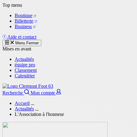
Aller
Top menu
au
Boutique
contenu
Billetterie
principal
Business
Aide et contact
Menu
Fermer
Mises en avant
Actualités
équipe pro
Classement
Calendrier
Recherche
Mon compte
Accueil
Actualités
L'Association à l'honneur