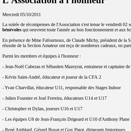
L'Association à l'honneur
Mercredi 05/10/2011
La soirée de récompenses de l'Association s'est tenue le vendredi 02 
bénévoles
qui oeuvrent toute l'année au bon fonctionnement et aux bon
En présence de Mme Fafournoux, de Claude Michy, président de la SA
réussite de la Section Amateur ont reçu de nombreux cadeaux, en part
Parmi les membres et équipes à l'honneur :
- Jean-Noël Cabezas et Sébastien Mazeyrat, entraineur et capitaine d
- Kévin Saint-André, éducateur et joueur de la CFA 2
- Yvan Charvillat, éducateur U11, responsable des Stages Indoor
- Julien Fournier et José Ferreira, éducateurs U14 et U17
- Christopher et Dylan, joueurs U16 et U17
- Les équipes U8 de Jean-François Drigeard et U10 d'Anthony Plane
- René Amblard, Gérard Buvat et Guy Pigot, dirigeants historiques