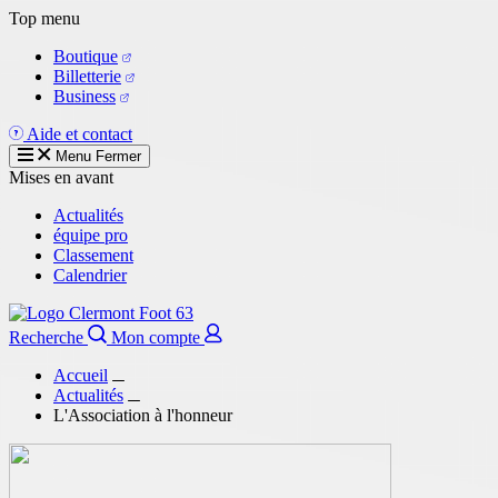
Aller
Top menu
au
Boutique
contenu
Billetterie
principal
Business
Aide et contact
Menu
Fermer
Mises en avant
Actualités
équipe pro
Classement
Calendrier
Recherche
Mon compte
Accueil
Actualités
L'Association à l'honneur