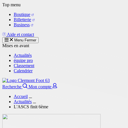
Aller
Top menu
au
Boutique
contenu
Billetterie
principal
Business
Aide et contact
Menu
Fermer
Mises en avant
Actualités
équipe pro
Classement
Calendrier
Recherche
Mon compte
Accueil
Actualités
L'ASCS finit 6ème