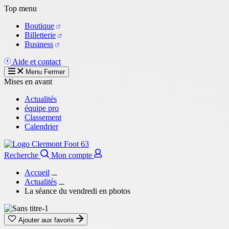
Aller
Top menu
au
Boutique
contenu
Billetterie
principal
Business
Aide et contact
Menu
Fermer
Mises en avant
Actualités
équipe pro
Classement
Calendrier
Recherche
Mon compte
Accueil
Actualités
La séance du vendredi en photos
Ajouter aux favoris