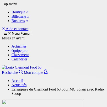
Aller
Top menu
au
Boutique
contenu
Billetterie
principal
Business
Aide et contact
Menu
Fermer
Mises en avant
Actualités
équipe pro
Classement
Calendrier
Recherche
Mon compte
Accueil
Actualités
La surprise du Clermont Foot 63 pour MC Solaar avec Radio
Scoop