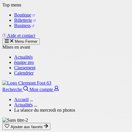
Aller
Top menu
au
Boutique
contenu
Billetterie
principal
Business
Aide et contact
Menu
Fermer
Mises en avant
Actualités
équipe pro
Classement
Calendrier
Recherche
Mon compte
Accueil
Actualités
La séance du mercredi en photos
Ajouter aux favoris