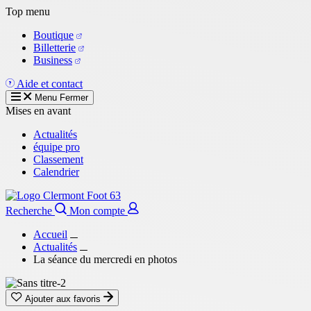
Aller
Top menu
au
Boutique
contenu
Billetterie
principal
Business
Aide et contact
Menu
Fermer
Mises en avant
Actualités
équipe pro
Classement
Calendrier
Recherche
Mon compte
Accueil
Actualités
La séance du mercredi en photos
Ajouter aux favoris