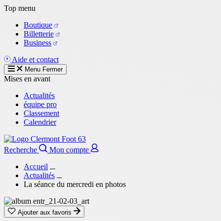
Aller
Top menu
au
Boutique
contenu
Billetterie
principal
Business
Aide et contact
Menu
Fermer
Mises en avant
Actualités
équipe pro
Classement
Calendrier
Recherche
Mon compte
Accueil
Actualités
La séance du mercredi en photos
Ajouter aux favoris