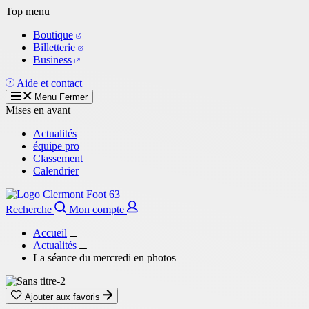
Aller
Top menu
au
Boutique
contenu
Billetterie
principal
Business
Aide et contact
Menu
Fermer
Mises en avant
Actualités
équipe pro
Classement
Calendrier
Recherche
Mon compte
Accueil
Actualités
La séance du mercredi en photos
Ajouter aux favoris