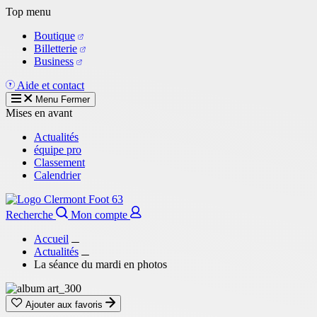
Aller
Top menu
au
Boutique
contenu
Billetterie
principal
Business
Aide et contact
Menu
Fermer
Mises en avant
Actualités
équipe pro
Classement
Calendrier
Recherche
Mon compte
Accueil
Actualités
La séance du mardi en photos
Ajouter aux favoris