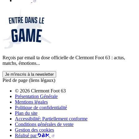
Reçois par email ta dose officielle de Clermont Foot 63 : actus,
matchs, émotions...
Je m'inscris à la newsletter
Pied de page (liens légaux)
© 2026 Clermont Foot 63
Présentation Générale
Mentions légales
Politique de confidentialité
Plan du site
Accessibilité: Partiellement conforme
Conditions générales de vente
Gestion des cookies
Réalisé par