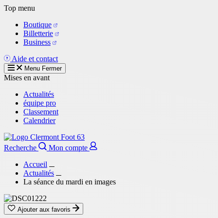
Aller
Top menu
au
Boutique
contenu
Billetterie
principal
Business
Aide et contact
Menu
Fermer
Mises en avant
Actualités
équipe pro
Classement
Calendrier
Recherche
Mon compte
Accueil
Actualités
La séance du mardi en images
Ajouter aux favoris