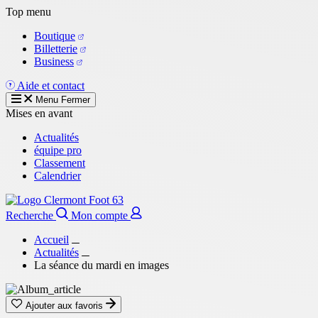
Aller
Top menu
au
Boutique
contenu
Billetterie
principal
Business
Aide et contact
Menu
Fermer
Mises en avant
Actualités
équipe pro
Classement
Calendrier
Recherche
Mon compte
Accueil
Actualités
La séance du mardi en images
Ajouter aux favoris