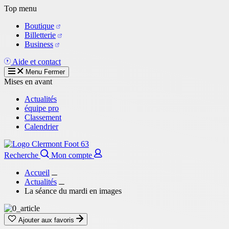
Aller
Top menu
au
Boutique
contenu
Billetterie
principal
Business
Aide et contact
Menu
Fermer
Mises en avant
Actualités
équipe pro
Classement
Calendrier
Recherche
Mon compte
Accueil
Actualités
La séance du mardi en images
Ajouter aux favoris