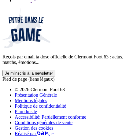
Reçois par email ta dose officielle de Clermont Foot 63 : actus,
matchs, émotions...
Je m'inscris à la newsletter
Pied de page (liens légaux)
© 2026 Clermont Foot 63
Présentation Générale
Mentions légales
Politique de confidentialité
Plan du site
Accessibilité: Partiellement conforme
Conditions générales de vente
Gestion des cookies
Réalisé par