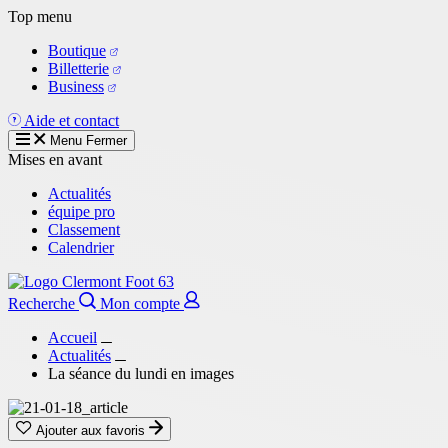
Aller
Top menu
au
Boutique
contenu
Billetterie
principal
Business
Aide et contact
Menu
Fermer
Mises en avant
Actualités
équipe pro
Classement
Calendrier
Recherche
Mon compte
Accueil
Actualités
La séance du lundi en images
Ajouter aux favoris