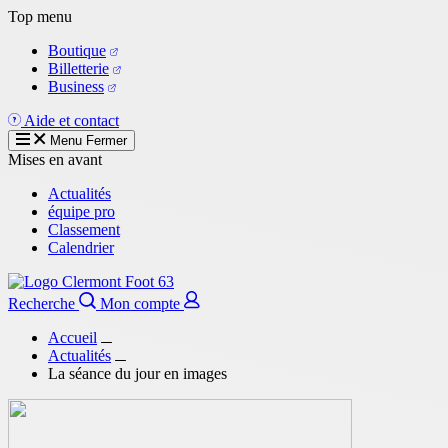
Aller
Top menu
au
Boutique
contenu
Billetterie
principal
Business
Aide et contact
Menu
Fermer
Mises en avant
Actualités
équipe pro
Classement
Calendrier
Recherche
Mon compte
Accueil
Actualités
La séance du jour en images