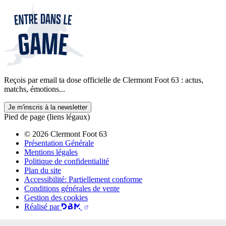
Reçois par email ta dose officielle de Clermont Foot 63 : actus,
matchs, émotions...
Je m'inscris à la newsletter
Pied de page (liens légaux)
© 2026 Clermont Foot 63
Présentation Générale
Mentions légales
Politique de confidentialité
Plan du site
Accessibilité: Partiellement conforme
Conditions générales de vente
Gestion des cookies
Réalisé par