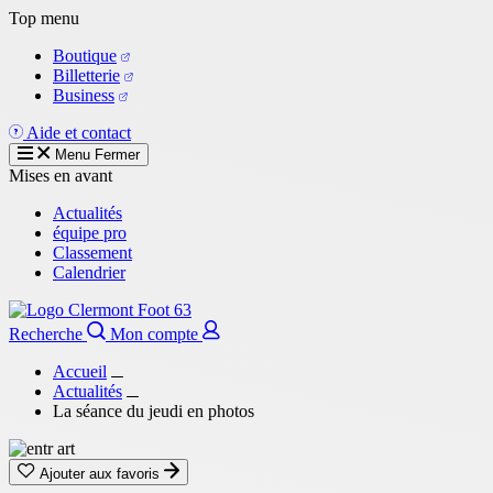
Aller
Top menu
au
Boutique
contenu
Billetterie
principal
Business
Aide et contact
Menu
Fermer
Mises en avant
Actualités
équipe pro
Classement
Calendrier
Recherche
Mon compte
Accueil
Actualités
La séance du jeudi en photos
Ajouter aux favoris