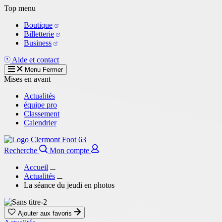
Aller
Top menu
au
Boutique
contenu
Billetterie
principal
Business
Aide et contact
Menu
Fermer
Mises en avant
Actualités
équipe pro
Classement
Calendrier
Recherche
Mon compte
Accueil
Actualités
La séance du jeudi en photos
Ajouter aux favoris