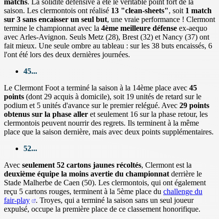
matchs
. La solidité défensive a été le véritable point fort de la
saison. Les clermontois ont réalisé
13 "clean-sheets"
, soit
1 match
sur 3 sans encaisser un seul but
, une vraie performance ! Clermont
termine le championnat avec la
4ème meilleure défense
ex-aequo
avec Arles-Avignon. Seuls Metz (28), Brest (32) et Nancy (37) ont
fait mieux. Une seule ombre au tableau : sur les 38 buts encaissés, 6
l'ont été lors des deux dernières journées.
45...
Le Clermont Foot a terminé la saison à la 14ème place avec
45
points
(dont 29 acquis à domicile), soit 19 unités de retard sur le
podium et 5 unités d'avance sur le premier relégué. Avec
29 points
obtenus sur la phase aller
et seulement 16 sur la phase retour, les
clermontois peuvent nourrir des regrets. Ils terminent à la même
place que la saison dernière, mais avec deux points supplémentaires.
52...
Avec
seulement 52 cartons jaunes récoltés
, Clermont est la
deuxième équipe la moins avertie du championnat
derrière le
Stade Malherbe de Caen (50). Les clermontois, qui ont également
reçu 5 cartons rouges, terminent à la 5ème place du
challenge du
fair-play
. Troyes, qui a terminé la saison sans un seul joueur
expulsé, occupe la première place de ce classement honorifique.