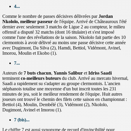
4...
Comme le nombre de passes décisives délivrées par
Jordan
Nkololo, meilleur passeur
de l'équipe. Arrivé de Châteauroux l'été
dernier avec seulement 3 matchs de Ligue 2 au compteur, le milieu
offensif a disputé 32 matchs (dont 16 titulaire) et s'est imposé
comme l'une des révélations de la saison. Nkololo fait partie des 10
clermontois à avoir délivré au moins une passe décisive cette année
avec Dugimont, Da Silva (2), Hamdi, Bettiol, Vidémont, Avinel,
Imorou, Moulin et Ekobo (1).
7...
Auteurs de
7 buts chacun
,
Yannis Salibur
et
Idriss Saadi
terminent
co-meilleurs buteurs
du club. Arrivé au mercato hivernal,
Saadi a rapidement su s'adapter au groupe clermontois. L'ancien
stéphanois totalise une moyenne d'un but inscrit toutes les 231
minutes de jeu, soit le meilleur rendement de l'équipe. Huit autres
joueurs ont trouvé le chemin des filets cette saison en championnat :
Bettiol (4), Moulin, Dembélé (3), Vidémont (2), Nkololo,
Dugimont, Avinel et Imorou (1).
7 (bis)...
Le chiffre 7 est aussi synonyme de record d'invincibilité pour