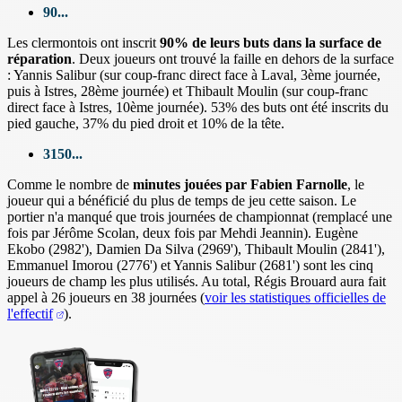
90...
Les clermontois ont inscrit
90% de leurs buts dans la surface de
réparation
. Deux joueurs ont trouvé la faille en dehors de la surface
: Yannis Salibur (sur coup-franc direct face à Laval, 3ème journée,
puis à Istres, 28ème journée) et Thibault Moulin (sur coup-franc
direct face à Istres, 10ème journée). 53% des buts ont été inscrits du
pied gauche, 37% du pied droit et 10% de la tête.
3150...
Comme le nombre de
minutes jouées par Fabien Farnolle
, le
joueur qui a bénéficié du plus de temps de jeu cette saison. Le
portier n'a manqué que trois journées de championnat (remplacé une
fois par Jérôme Scolan, deux fois par Mehdi Jeannin). Eugène
Ekobo (2982'), Damien Da Silva (2969'), Thibault Moulin (2841'),
Emmanuel Imorou (2776') et Yannis Salibur (2681') sont les cinq
joueurs de champ les plus utilisés. Au total, Régis Brouard aura fait
appel à 26 joueurs en 38 journées (
voir les statistiques officielles de
l'effectif
).