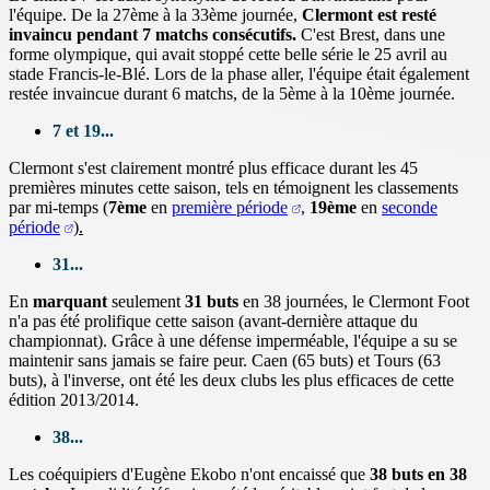
l'équipe. De la 27ème à la 33ème journée,
Clermont est resté
invaincu pendant 7 matchs consécutifs.
C'est Brest, dans une
forme olympique, qui avait stoppé cette belle série le 25 avril au
stade Francis-le-Blé.
Lors de la phase aller, l'équipe était également
restée invaincue durant 6 matchs, de la 5ème à la 10ème journée.
7 et 19...
Clermont s'est clairement montré plus efficace durant les 45
premières minutes cette saison, tels en témoignent les classements
par mi-temps (
7ème
en
première période
,
19ème
en
seconde
période
)
.
31...
En
marquant
seulement
31 buts
en 38 journées, le Clermont Foot
n'a pas été prolifique cette saison (avant-dernière attaque du
championnat). Grâce à une défense imperméable, l'équipe a su se
maintenir sans jamais se faire peur. Caen (65 buts) et Tours (63
buts), à l'inverse, ont été les deux clubs les plus efficaces de cette
édition 2013/2014.
38...
Les coéquipiers d'Eugène Ekobo n'ont encaissé que
38 buts en 38