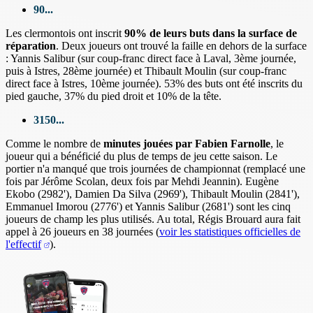
90...
Les clermontois ont inscrit
90% de leurs buts dans la surface de
réparation
. Deux joueurs ont trouvé la faille en dehors de la surface
: Yannis Salibur (sur coup-franc direct face à Laval, 3ème journée,
puis à Istres, 28ème journée) et Thibault Moulin (sur coup-franc
direct face à Istres, 10ème journée). 53% des buts ont été inscrits du
pied gauche, 37% du pied droit et 10% de la tête.
3150...
Comme le nombre de
minutes jouées par Fabien Farnolle
, le
joueur qui a bénéficié du plus de temps de jeu cette saison. Le
portier n'a manqué que trois journées de championnat (remplacé une
fois par Jérôme Scolan, deux fois par Mehdi Jeannin). Eugène
Ekobo (2982'), Damien Da Silva (2969'), Thibault Moulin (2841'),
Emmanuel Imorou (2776') et Yannis Salibur (2681') sont les cinq
joueurs de champ les plus utilisés. Au total, Régis Brouard aura fait
appel à 26 joueurs en 38 journées (
voir les statistiques officielles de
l'effectif
).