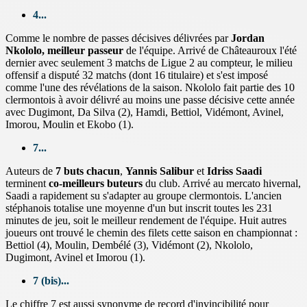
4...
Comme le nombre de passes décisives délivrées par
Jordan
Nkololo, meilleur passeur
de l'équipe. Arrivé de Châteauroux l'été
dernier avec seulement 3 matchs de Ligue 2 au compteur, le milieu
offensif a disputé 32 matchs (dont 16 titulaire) et s'est imposé
comme l'une des révélations de la saison. Nkololo fait partie des 10
clermontois à avoir délivré au moins une passe décisive cette année
avec Dugimont, Da Silva (2), Hamdi, Bettiol, Vidémont, Avinel,
Imorou, Moulin et Ekobo (1).
7...
Auteurs de
7 buts chacun
,
Yannis Salibur
et
Idriss Saadi
terminent
co-meilleurs buteurs
du club. Arrivé au mercato hivernal,
Saadi a rapidement su s'adapter au groupe clermontois. L'ancien
stéphanois totalise une moyenne d'un but inscrit toutes les 231
minutes de jeu, soit le meilleur rendement de l'équipe. Huit autres
joueurs ont trouvé le chemin des filets cette saison en championnat :
Bettiol (4), Moulin, Dembélé (3), Vidémont (2), Nkololo,
Dugimont, Avinel et Imorou (1).
7 (bis)...
Le chiffre 7 est aussi synonyme de record d'invincibilité pour