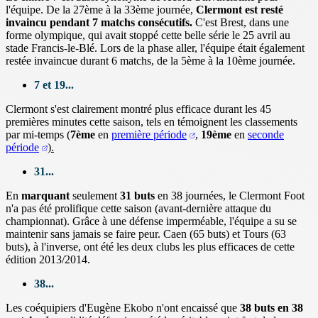
l'équipe. De la 27ème à la 33ème journée,
Clermont est resté
invaincu pendant 7 matchs consécutifs.
C'est Brest, dans une
forme olympique, qui avait stoppé cette belle série le 25 avril au
stade Francis-le-Blé.
Lors de la phase aller, l'équipe était également
restée invaincue durant 6 matchs, de la 5ème à la 10ème journée.
7 et 19...
Clermont s'est clairement montré plus efficace durant les 45
premières minutes cette saison, tels en témoignent les classements
par mi-temps (
7ème
en
première période
,
19ème
en
seconde
période
)
.
31...
En
marquant
seulement
31 buts
en 38 journées, le Clermont Foot
n'a pas été prolifique cette saison (avant-dernière attaque du
championnat). Grâce à une défense imperméable, l'équipe a su se
maintenir sans jamais se faire peur. Caen (65 buts) et Tours (63
buts), à l'inverse, ont été les deux clubs les plus efficaces de cette
édition 2013/2014.
38...
Les coéquipiers d'Eugène Ekobo n'ont encaissé que
38 buts en 38