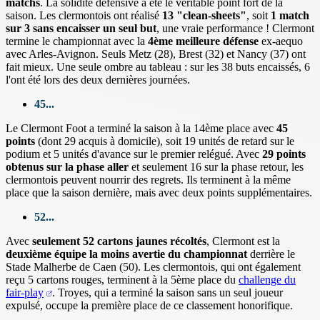
matchs
. La solidité défensive a été le véritable point fort de la
saison. Les clermontois ont réalisé
13 "clean-sheets"
, soit
1 match
sur 3 sans encaisser un seul but
, une vraie performance ! Clermont
termine le championnat avec la
4ème meilleure défense
ex-aequo
avec Arles-Avignon. Seuls Metz (28), Brest (32) et Nancy (37) ont
fait mieux. Une seule ombre au tableau : sur les 38 buts encaissés, 6
l'ont été lors des deux dernières journées.
45...
Le Clermont Foot a terminé la saison à la 14ème place avec
45
points
(dont 29 acquis à domicile), soit 19 unités de retard sur le
podium et 5 unités d'avance sur le premier relégué. Avec
29 points
obtenus sur la phase aller
et seulement 16 sur la phase retour, les
clermontois peuvent nourrir des regrets. Ils terminent à la même
place que la saison dernière, mais avec deux points supplémentaires.
52...
Avec
seulement 52 cartons jaunes récoltés
, Clermont est la
deuxième équipe la moins avertie du championnat
derrière le
Stade Malherbe de Caen (50). Les clermontois, qui ont également
reçu 5 cartons rouges, terminent à la 5ème place du
challenge du
fair-play
. Troyes, qui a terminé la saison sans un seul joueur
expulsé, occupe la première place de ce classement honorifique.