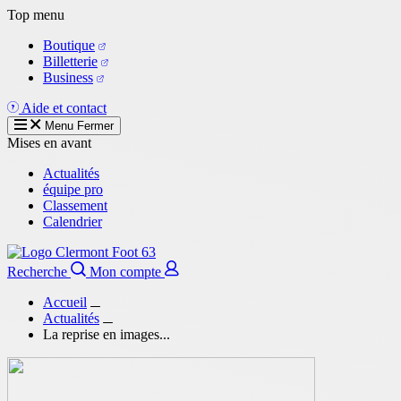
Aller
Top menu
au
Boutique
contenu
Billetterie
principal
Business
Aide et contact
Menu
Fermer
Mises en avant
Actualités
équipe pro
Classement
Calendrier
Recherche
Mon compte
Accueil
Actualités
La reprise en images...