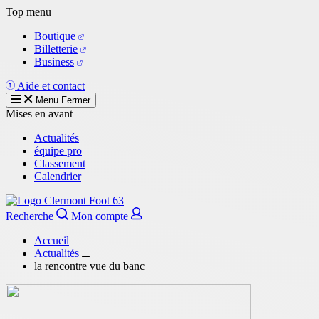
Aller
Top menu
au
Boutique
contenu
Billetterie
principal
Business
Aide et contact
Menu
Fermer
Mises en avant
Actualités
équipe pro
Classement
Calendrier
Recherche
Mon compte
Accueil
Actualités
la rencontre vue du banc