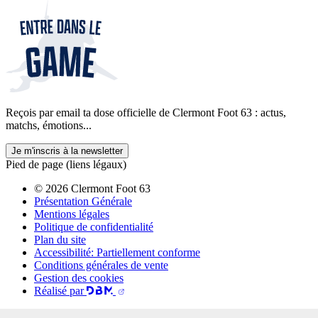
Reçois par email ta dose officielle de Clermont Foot 63 : actus,
matchs, émotions...
Je m'inscris à la newsletter
Pied de page (liens légaux)
© 2026 Clermont Foot 63
Présentation Générale
Mentions légales
Politique de confidentialité
Plan du site
Accessibilité: Partiellement conforme
Conditions générales de vente
Gestion des cookies
Réalisé par