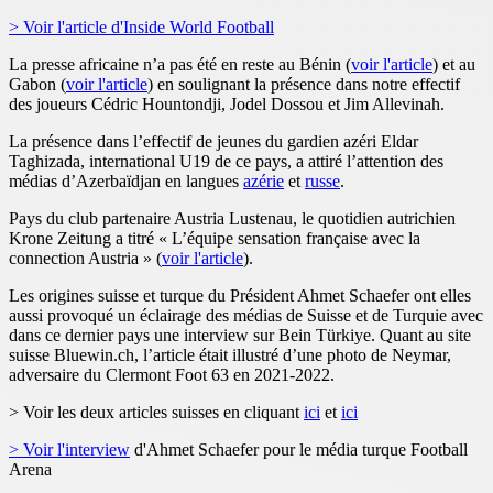
> Voir l'article d'Inside World Football
La presse africaine n’a pas été en reste au Bénin (
voir l'article
) et au
Gabon (
voir l'article
) en soulignant la présence dans notre effectif
des joueurs Cédric Hountondji, Jodel Dossou et Jim Allevinah.
La présence dans l’effectif de jeunes du gardien azéri Eldar
Taghizada, international U19 de ce pays, a attiré l’attention des
médias d’Azerbaïdjan en langues
azérie
et
russe
.
Pays du club partenaire Austria Lustenau, le quotidien autrichien
Krone Zeitung a titré « L’équipe sensation française avec la
connection Austria » (
voir l'article
).
Les origines suisse et turque du Président Ahmet Schaefer ont elles
aussi provoqué un éclairage des médias de Suisse et de Turquie avec
dans ce dernier pays une interview sur Bein Türkiye. Quant au site
suisse Bluewin.ch, l’article était illustré d’une photo de Neymar,
adversaire du Clermont Foot 63 en 2021-2022.
> Voir les deux articles suisses en cliquant
ici
et
ici
> Voir l'interview
d'Ahmet Schaefer pour le média turque Football
Arena