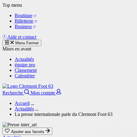
Aller
Top menu
au
Boutique
contenu
Billetterie
principal
Business
Aide et contact
Menu
Fermer
Mises en avant
Actualités
équipe pro
Classement
Calendrier
Recherche
Mon compte
Accueil
Actualités
La presse internationale parle du Clermont Foot 63
Ajouter aux favoris