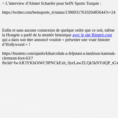
> L'interview d'Ahmet Schaefer pour beIN Sports Turquie :
https://twitter.com/beinsports_tr/status/1396931761020485644?s=24
Enfin et sans aucune connexion de quelque ordre que ce soit, même
la Hongrie a parlé de la montée historique
avec le site Bünteö.com
qui a dans son titre annoncé vouloir « présenter une vraie histoire
d’Hollywood » !
https://bunteto.com/ajanlo/kiharcoltak-a-feljutast-a-landzsas-katonak-
clermont-foot-63/?
fbclid=IwAR3YKbOiWC9PNCkExh_0yeLawZLQk5kNYdQP_tGx