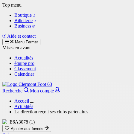
Aller
Top menu
au
Boutique
contenu
Billetterie
principal
Business
Aide et contact
Menu
Fermer
Mises en avant
Actualités
équipe pro
Classement
Calendrier
Recherche
Mon compte
Accueil
Actualités
La direction reçoit ses clubs partenaires
Ajouter aux favoris