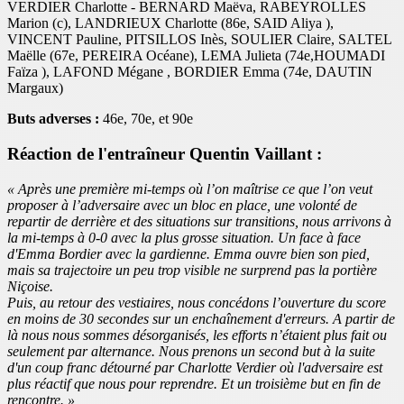
VERDIER Charlotte - BERNARD Maëva, RABEYROLLES
Marion (c), LANDRIEUX Charlotte (86e, SAID Aliya ),
VINCENT Pauline, PITSILLOS Inès, SOULIER Claire, SALTEL
Maëlle (67e, PEREIRA Océane), LEMA Julieta (74e,HOUMADI
Faïza ), LAFOND Mégane , BORDIER Emma (74e, DAUTIN
Margaux)
Buts adverses :
46e, 70e, et 90e
Réaction de l'entraîneur Quentin Vaillant :
« Après une première mi-temps où l’on maîtrise ce que l’on veut
proposer à l’adversaire avec un bloc en place, une volonté de
repartir de derrière et des situations sur transitions, nous arrivons à
la mi-temps à 0-0 avec la plus grosse situation. Un face à face
d'Emma Bordier avec la gardienne. Emma ouvre bien son pied,
mais sa trajectoire un peu trop visible ne surprend pas la portière
Niçoise.
Puis, au retour des vestiaires, nous concédons l’ouverture du score
en moins de 30 secondes sur un enchaînement d'erreurs. A partir de
là nous nous sommes désorganisés, les efforts n’étaient plus fait ou
seulement par alternance. Nous prenons un second but à la suite
d'un coup franc détourné par Charlotte Verdier où l'adversaire est
plus réactif que nous pour reprendre. Et un troisième but en fin de
rencontre. »