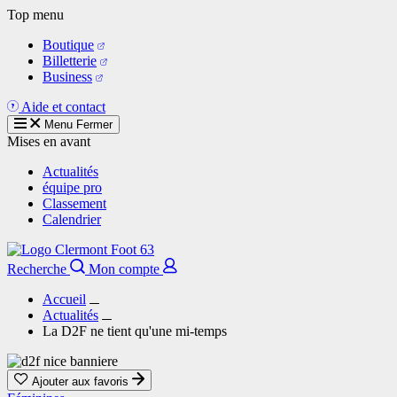
Aller
Top menu
au
Boutique
contenu
Billetterie
principal
Business
Aide et contact
Menu
Fermer
Mises en avant
Actualités
équipe pro
Classement
Calendrier
Recherche
Mon compte
Accueil
Actualités
La D2F ne tient qu'une mi-temps
Ajouter aux favoris