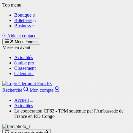
Aller
Top menu
au
Boutique
contenu
Billetterie
principal
Business
Aide et contact
Menu
Fermer
Mises en avant
Actualités
équipe pro
Classement
Calendrier
Recherche
Mon compte
Accueil
Actualités
La coopération CF63 - TPM soutenue par l'Ambassade de
France en RD Congo