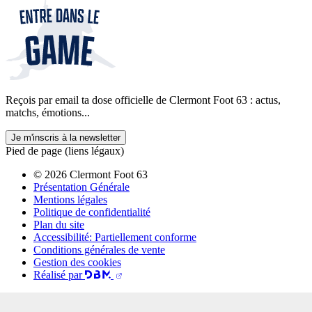
Reçois par email ta dose officielle de Clermont Foot 63 : actus,
matchs, émotions...
Je m'inscris à la newsletter
Pied de page (liens légaux)
© 2026 Clermont Foot 63
Présentation Générale
Mentions légales
Politique de confidentialité
Plan du site
Accessibilité: Partiellement conforme
Conditions générales de vente
Gestion des cookies
Réalisé par