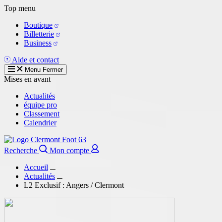
Aller
Top menu
au
Boutique
contenu
Billetterie
principal
Business
Aide et contact
Menu
Fermer
Mises en avant
Actualités
équipe pro
Classement
Calendrier
Recherche
Mon compte
Accueil
Actualités
L2 Exclusif : Angers / Clermont