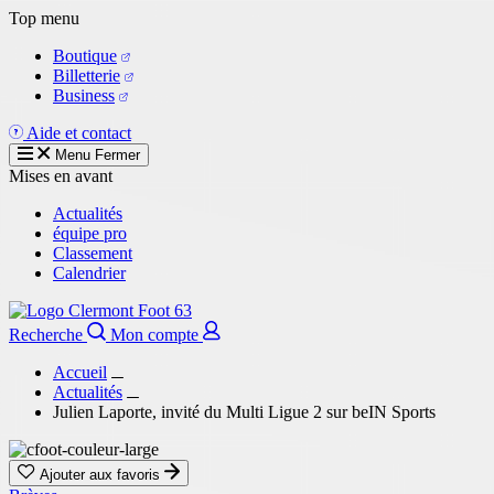
Aller
Top menu
au
Boutique
contenu
Billetterie
principal
Business
Aide et contact
Menu
Fermer
Mises en avant
Actualités
équipe pro
Classement
Calendrier
Recherche
Mon compte
Accueil
Actualités
Julien Laporte, invité du Multi Ligue 2 sur beIN Sports
Ajouter aux favoris