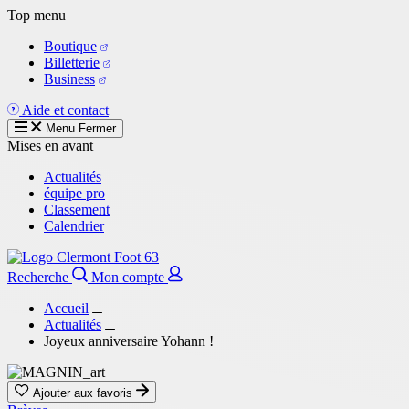
Aller
Top menu
au
Boutique
contenu
Billetterie
principal
Business
Aide et contact
Menu
Fermer
Mises en avant
Actualités
équipe pro
Classement
Calendrier
Recherche
Mon compte
Accueil
Actualités
Joyeux anniversaire Yohann !
Ajouter aux favoris