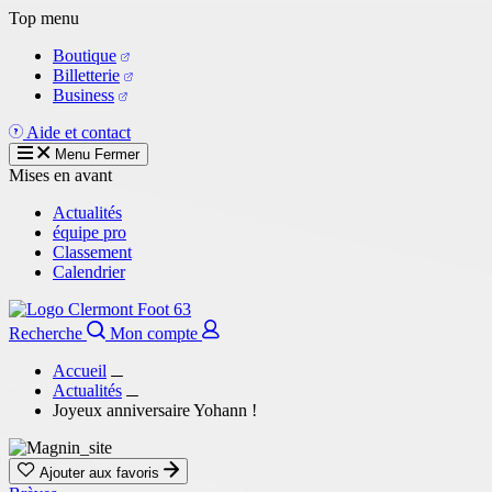
Aller
Top menu
au
Boutique
contenu
Billetterie
principal
Business
Aide et contact
Menu
Fermer
Mises en avant
Actualités
équipe pro
Classement
Calendrier
Recherche
Mon compte
Accueil
Actualités
Joyeux anniversaire Yohann !
Ajouter aux favoris