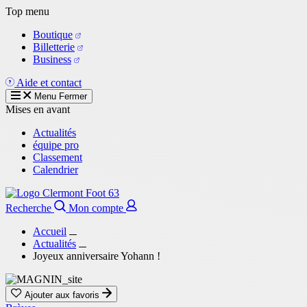
Aller
Top menu
au
Boutique
contenu
Billetterie
principal
Business
Aide et contact
Menu
Fermer
Mises en avant
Actualités
équipe pro
Classement
Calendrier
Recherche
Mon compte
Accueil
Actualités
Joyeux anniversaire Yohann !
Ajouter aux favoris