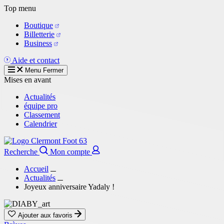
Aller
Top menu
au
Boutique
contenu
Billetterie
principal
Business
Aide et contact
Menu
Fermer
Mises en avant
Actualités
équipe pro
Classement
Calendrier
Recherche
Mon compte
Accueil
Actualités
Joyeux anniversaire Yadaly !
Ajouter aux favoris