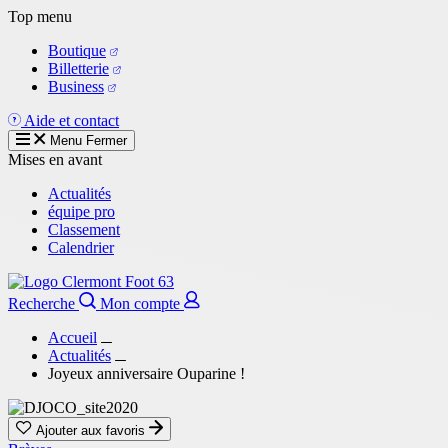
Aller
Top menu
au
Boutique
contenu
Billetterie
principal
Business
Aide et contact
Menu
Fermer
Mises en avant
Actualités
équipe pro
Classement
Calendrier
Recherche
Mon compte
Accueil
Actualités
Joyeux anniversaire Ouparine !
Ajouter aux favoris