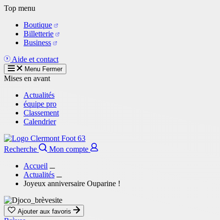
Aller
Top menu
au
Boutique
contenu
Billetterie
principal
Business
Aide et contact
Menu
Fermer
Mises en avant
Actualités
équipe pro
Classement
Calendrier
Recherche
Mon compte
Accueil
Actualités
Joyeux anniversaire Ouparine !
Ajouter aux favoris