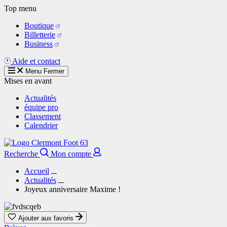
Aller
Top menu
au
Boutique
contenu
Billetterie
principal
Business
Aide et contact
Menu
Fermer
Mises en avant
Actualités
équipe pro
Classement
Calendrier
Recherche
Mon compte
Accueil
Actualités
Joyeux anniversaire Maxime !
Ajouter aux favoris